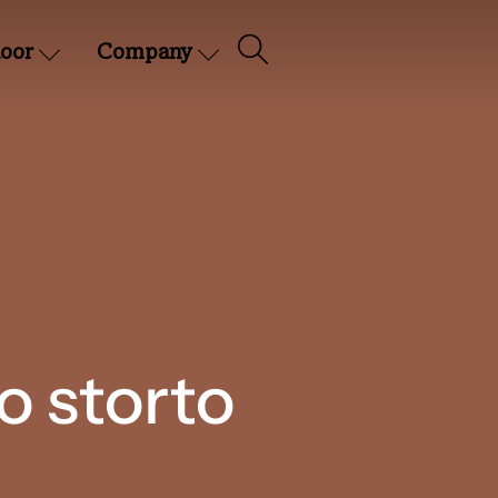
oor
Company
o storto