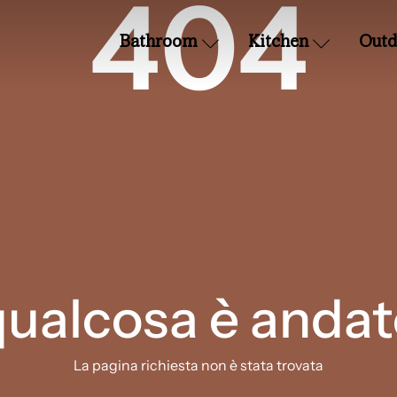
404
Bathroom
Kitchen
Outd
qualcosa è andat
La pagina richiesta non è stata trovata