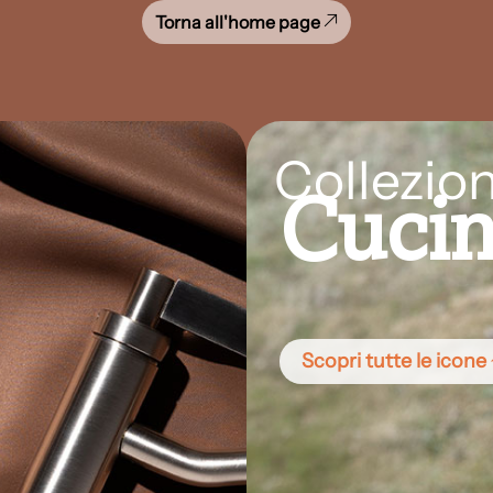
Torna all'home page
Collezion
Cuci
Scopri tutte le icone