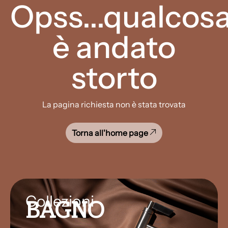
Opss...qualcos
è andato
storto
La pagina richiesta non è stata trovata
Torna all'home page
Collezioni
BAGNO