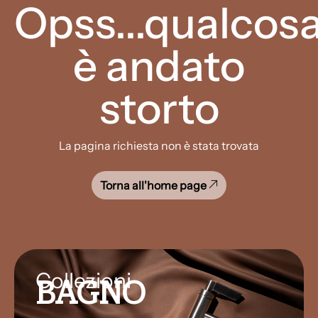
Opss...qualcos
è andato
storto
La pagina richiesta non è stata trovata
Torna all'home page
Collezioni
BAGNO